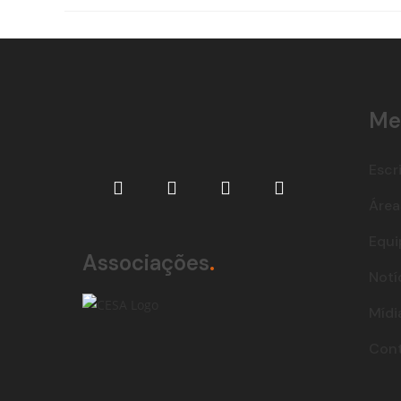
Me
Escr
Área
Equi
Associações
.
Notí
Mídi
Con