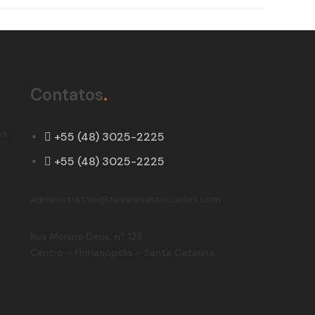
Contatos
.
os
+55 (48) 3025-2225
+55 (48) 3025-2225
administrativo@tavaresassociados.com
Rua Menino Deus, nº 128
Centro - Florianópolis - Santa Catarina