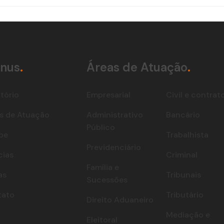
nus
.
Áreas de Atuação
.
itório
Empresarial
Civil e contrat
s de Atuação
Administrativo
Bancário
Público
pe
Trabalhista
Previdenciário
cias
Criminal
Família e
as
Tribunais
Sucessões
tato
Tributário
Direito Aduaneiro
Mediação e
Eleitoral