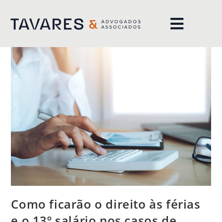
ÁREAS DE ATUAÇÃO
Como ficarão o direito às férias
e o 13º salário nos casos de