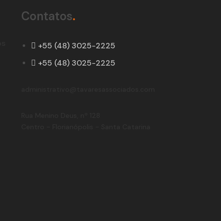
Contatos
.
os
+55 (48) 3025-2225
+55 (48) 3025-2225
administrativo@tavaresassociados.com
Rua Menino Deus, nº 128
Centro - Florianópolis - Santa Catarina