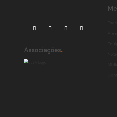
Me
Escr
Área
Equi
Associações
.
Notí
Mídi
Con