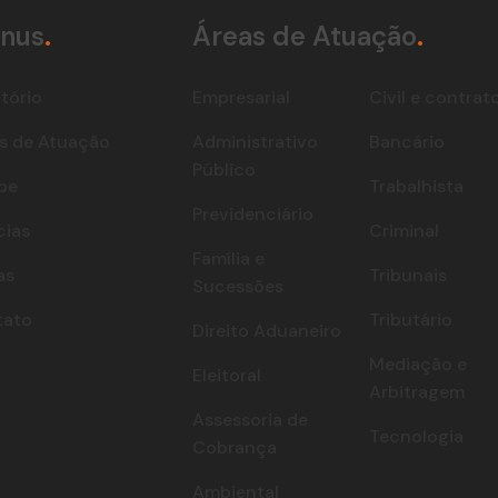
nus
.
Áreas de Atuação
.
itório
Empresarial
Civil e contrat
s de Atuação
Administrativo
Bancário
Público
pe
Trabalhista
Previdenciário
cias
Criminal
Família e
as
Tribunais
Sucessões
tato
Tributário
Direito Aduaneiro
Mediação e
Eleitoral
Arbitragem
Assessoria de
Tecnologia
Cobrança
Ambiental