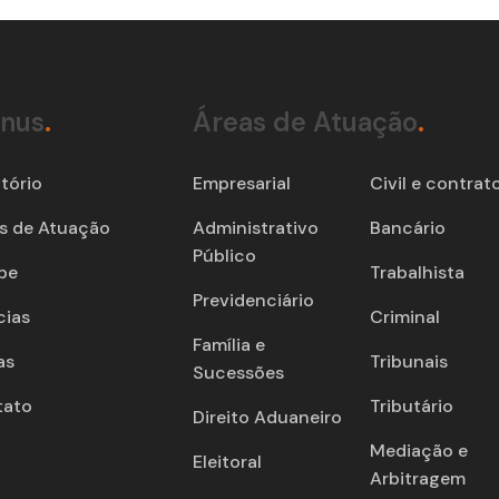
nus
.
Áreas de Atuação
.
itório
Empresarial
Civil e contrat
s de Atuação
Administrativo
Bancário
Público
pe
Trabalhista
Previdenciário
cias
Criminal
Família e
as
Tribunais
Sucessões
tato
Tributário
Direito Aduaneiro
Mediação e
Eleitoral
Arbitragem