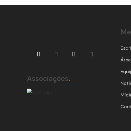
Me
Escr
Área
Equi
Associações
.
Notí
Mídi
Con